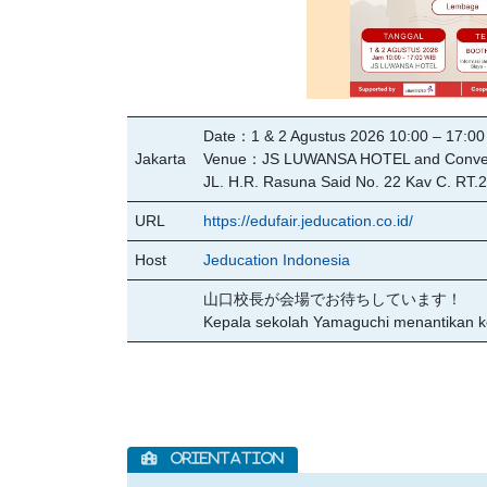
Date：1 & 2 Agustus 2026 10:00 – 17:00
Jakarta
Venue：JS LUWANSA HOTEL and Convent
JL. H.R. Rasuna Said No. 22 Kav C. RT.
URL
https://edufair.jeducation.co.id/
Host
Jeducation Indonesia
山口校長が会場でお待ちしています！
Kepala sekolah Yamaguchi menantikan k