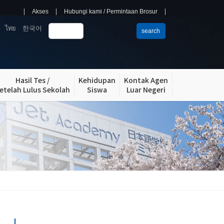
Akses
Hubungi kami / Permintaan Brosur
ไทย
한국어
search
Hasil Tes /
Kehidupan
Kontak Agen
etelah Lulus Sekolah
Siswa
Luar Negeri