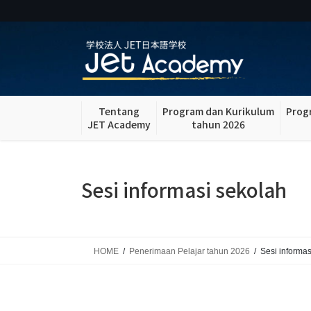
Skip
Skip
to
to
the
the
content
Navigation
Tentang
Program dan Kurikulum
Prog
JET Academy
tahun 2026
Sesi informasi sekolah
HOME
Penerimaan Pelajar tahun 2026
Sesi informas