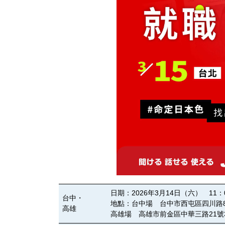
日期：2026年3月14日（六） 11：00 
台中・
地點：台中場 台中市西屯區四川路87號
高雄
高雄場 高雄市前金區中華三路21號