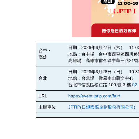
日期：2026年6月27日（六） 11:00 –
台中・
地點：台中場 台中市西屯區四川路87號
高雄
高雄場 高雄市前金區中華三路21號
日期：2026年6月28日（日） 10:30 –
台北
地點：台北場 微風南山藝文中心
台北市信義區松仁路 100 號 3 樓
02
URL
https://event.jptip.com/fair/
主辦單位
JPTIP(日鏵國際企劃股份有限公司)