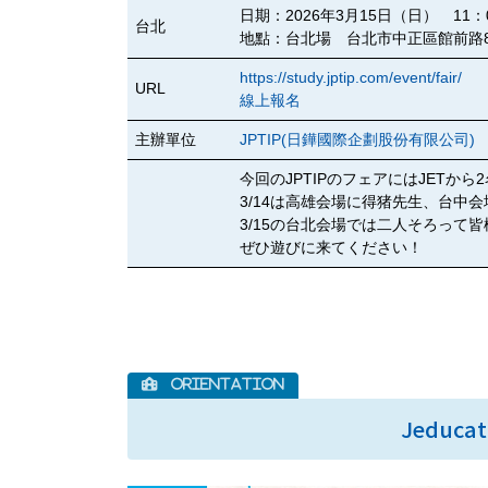
日期：2026年3月15日（日） 11：00 
台北
地點：台北場 台北市中正區館前路
https://study.jptip.com/event/fair/
URL
線上報名
主辦單位
JPTIP(日鏵國際企劃股份有限公司)
今回のJPTIPのフェアにはJETか
3/14は高雄会場に得猪先生、台中
3/15の台北会場では二人そろって
ぜひ遊びに来てください！
Jeducatio