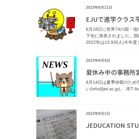
2023年8月21日
EJUで進学クラス平均
6月18日に世界74の国・地
下旬に発表されました。国内外
2022年は13,930人)今年度 
2023年8月4日
夏休み中の事務所営業に
8月14日は夏季休暇のため
い(info@jet.ac.jp)。 JET A
2023年8月1日
JEDUCATION STUDY