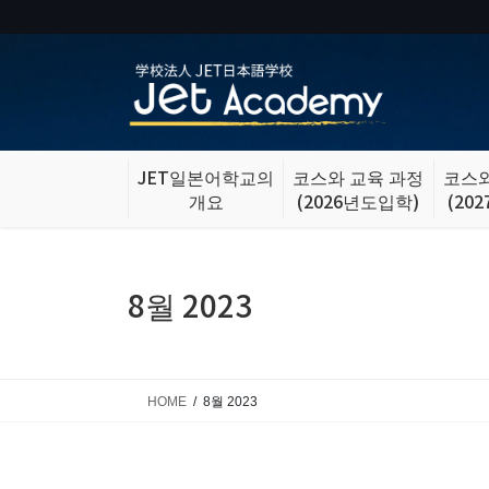
Skip
Skip
to
to
the
the
content
Navigation
JET일본어학교의
코스와 교육 과정
코스와
개요
(2026년도입학)
(20
8월 2023
HOME
8월 2023