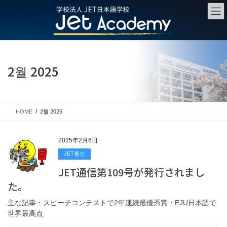
Skip
Skip
to
to
the
the
content
Navigation
2월 2025
HOME
2월 2025
2025年2月6日
JET통신
JET通信第109号が発行されまし
た。
主な記事・スピーチコンテストで2年連続最優秀賞・EJU日本語で
世界最高点