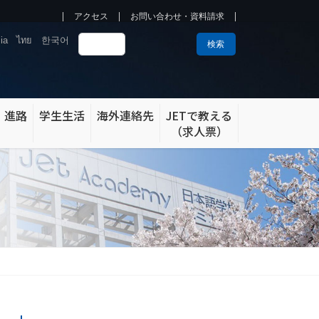
アクセス
お問い合わせ・資料請求
ia
ไทย
한국어
検索
・進路
学生生活
海外連絡先
JETで教える
（求人票）