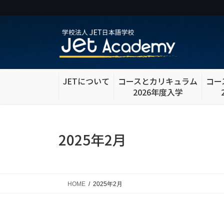
コ
ナ
ン
ビ
テ
ゲ
ン
ー
ツ
シ
に
ョ
移
ン
JETについて
コースとカリキュラム
コー
動
に
2026年度入学
移
動
2025年2月
HOME
2025年2月