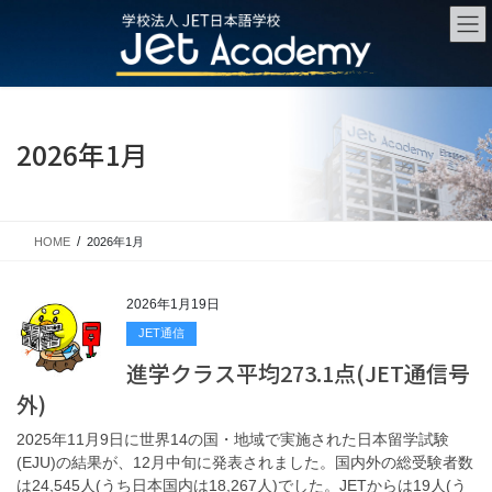
コ
ナ
ン
ビ
テ
ゲ
ン
ー
ツ
シ
に
ョ
2026年1月
移
ン
動
に
移
動
HOME
2026年1月
2026年1月19日
JET通信
進学クラス平均273.1点(JET通信号
外)
2025年11月9日に世界14の国・地域で実施された日本留学試験
(EJU)の結果が、12月中旬に発表されました。国内外の総受験者数
は24,545人(うち日本国内は18,267人)でした。JETからは19人(う