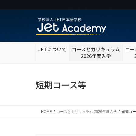
コ
ナ
ン
ビ
テ
ゲ
ン
ー
ツ
シ
に
ョ
移
ン
JETについて
コースとカリキュラム
コー
動
に
2026年度入学
移
動
短期コース等
HOME
コースとカリキュラム 2026年度入学
短期コー