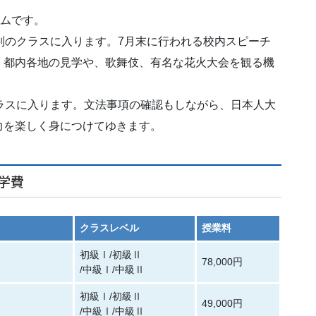
ラムです。
別のクラスに入ります。7月末に行われる校内スピーチ
、都内各地の見学や、歌舞伎、有名な花火大会を観る機
ラスに入ります。文法事項の確認もしながら、日本人大
力を楽しく身につけてゆきます。
学費
クラスレベル
授業料
初級Ⅰ/初級Ⅱ
78,000円
/中級Ⅰ/中級Ⅱ
初級Ⅰ/初級Ⅱ
49,000円
/中級Ⅰ/中級Ⅱ