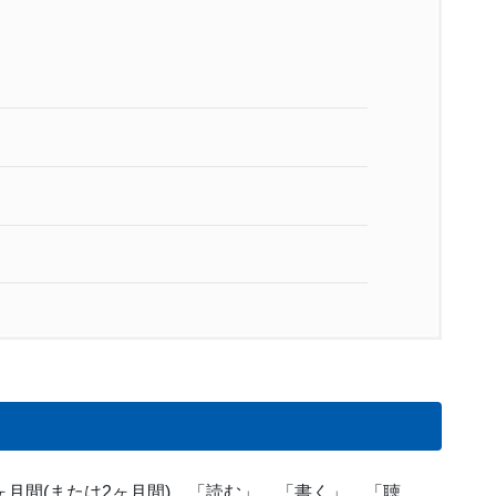
ヶ月間(または2ヶ月間)、「読む」、「書く」、「聴