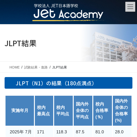
コ
ナ
ン
ビ
テ
ゲ
ン
ー
ツ
シ
に
ョ
JLPT結果
移
ン
動
に
移
動
HOME
試験結果・進路
JLPT結果
JLPT（N1）の結果（180点満点）
国内外
国内外
校内
校内
校内
全体の
実施年月
全体の
合格率
最高点
平均点
合格率
平均点
(％)
(%)
2025年 7月
171
118.3
87.5
81.0
28.0