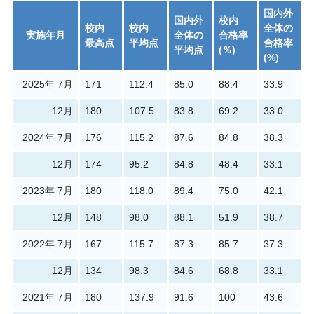
国内外
国内外
校内
校内
校内
全体の
実施年月
全体の
合格率
最高点
平均点
合格率
平均点
(％)
(%)
2025年 7月
171
112.4
85.0
88.4
33.9
12月
180
107.5
83.8
69.2
33.0
2024年 7月
176
115.2
87.6
84.8
38.3
12月
174
95.2
84.8
48.4
33.1
2023年 7月
180
118.0
89.4
75.0
42.1
12月
148
98.0
88.1
51.9
38.7
2022年 7月
167
115.7
87.3
85.7
37.3
12月
134
98.3
84.6
68.8
33.1
2021年 7月
180
137.9
91.6
100
43.6