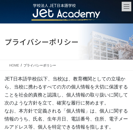
コ
ナ
ン
ビ
テ
ゲ
ン
ー
ツ
シ
に
ョ
プライバシーポリシー
移
ン
動
に
移
動
HOME
プライバシーポリシー
JET日本語学校(以下、当校)は、教育機関としての立場か
ら、当校に携わるすべての方の個人情報を大切に保護する
ことを社会的責務と認識し、個人情報の取り扱いに関して
次のような方針を立て、確実な履行に努めます。
なお、本方針で定義される「個人情報」は、個人に関する
情報のうち、氏名、生年月日、電話番号、住所、電子メー
ルアドレス等、個人を特定できる情報を指します。