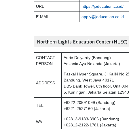
URL
https://jeducation.co.id/
E-MAIL
apply@jeducation.co.id
Northern Lights Education Center (NLEC)
CONTACT
Adrie Delyardy (Bandung)
PERSON
Adzania Ayu Nelanda (Jakarta)
Paskal Hyper Square, Jl.Kaliki No.2
Bandung, West Java 40171
ADDRESS
DBS Bank Tower, 8th floor, Unit 804,
5, Kuningan, Jakarta Selatan 12940
+6222-20591099 (Bandung)
TEL
+6221-2527160 (Jakarta)
+62813-9183-3966 (Bandung)
WA
+62812-2122-1781 (Jakarta)