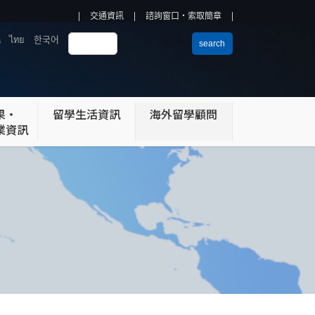
交通資訊
諮詢窗口・索取簡章
a
ไทย
한국어
search
果・
留學生活資訊
海外留學顧問
業資訊