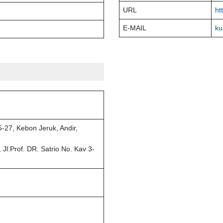
URL
ht
E-MAIL
ku
5-27, Kebon Jeruk, Andir,
 Jl.Prof. DR. Satrio No. Kav 3-