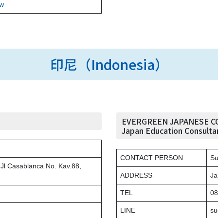
tw
印尼（Indonesia）
EVERGREEN JAPANESE C
Japan Education Consulta
CONTACT PERSON
Su
Jl Casablanca No. Kav.88,
ADDRESS
Ja
TEL
08
LINE
su