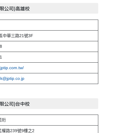
有限公司)高雄校
中華三路21號3F
8
1
jptip.com.tw/
-k@jptip.co.jp
有限公司)台中校
若珩
權路239號9樓之2