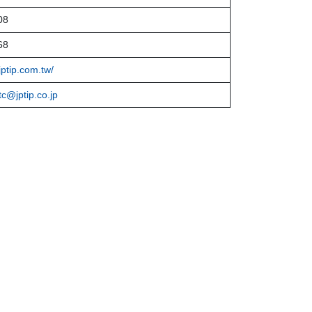
08
68
jptip.com.tw/
tc@jptip.co.jp