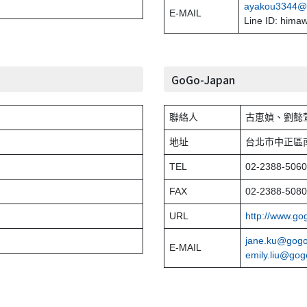
ayakou3344@
E-MAIL
Line ID: hima
GoGo-Japan
聯絡人
古恵媜、劉懿
地址
台北市中正區南
TEL
02-2388-5060
FAX
02-2388-5080
URL
http://www.go
jane.ku@gogo
E-MAIL
emily.liu@gog