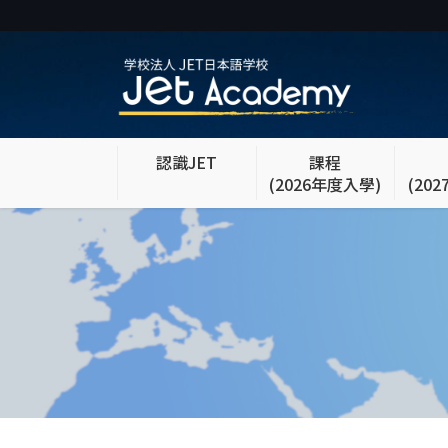
Skip
Skip
to
to
the
the
content
Navigation
認識JET
課程
(2026年度入學)
(20