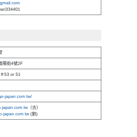
gmail.com
wari334401
萱
陽街4號2F
＃53 or 51
go-japan.com.tw/
-japan.com.tw
（古）
o-japan.com.tw
(劉)