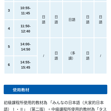
10:55-
3
11:45
日
日
日
日
日語
語
語
語
語
11:50-
4
12:40
14:00-
5
14:50
日
（多
日
/
/
語
讀）
語
14:55-
6
15:45
使用教材
初級課程所使用的教材為 「みんなの日本語（大家的日本
語）Ⅰ・Ⅱ」（第二版）。中級課程所使用的教材為「タス