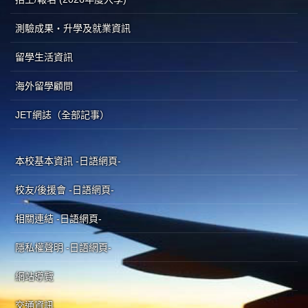
測驗成果・升學及就業資訊
留學生活資訊
海外留學顧問
JET網誌（全部記事）
本校基本資訊 -日語網頁-
校友/後援會 -日語網頁-
相關連結 -日語網頁-
隱私權聲明 -日語網頁-
網站導覽
交通資訊