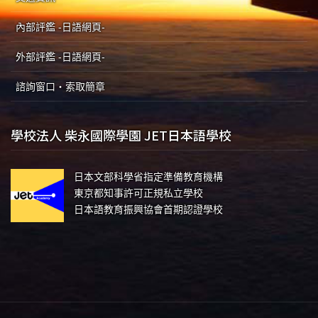
內部評鑑 -日語網頁-
外部評鑑 -日語網頁-
諮詢窗口・索取簡章
學校法人 柴永國際學園 JET日本語學校
日本文部科學省指定準備教育機構
東京都知事許可正規私立學校
日本語教育振興協會首期認證學校