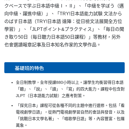
クベースで学ぶ日本語中級Ⅰ・Ⅱ」、「中級を学ぼう（邁
向中級、躍進中級）」、「TRY!日本語能力試験 文法から
のばす日本語（TRY!日本語 達陣：從日檢文法展開全方位
學習）」、「JLPTポイント&プラクティス」、「毎日の聞
き取り50日（每日聽力日本語50日課程）」等教材，另外
也會選讀報章記事及日本知名作家的文學作品。
基礎班的特色
全日制教學，全年授課880小時以上。讓學生均衡習得日本語
「聽」、「說」、「讀」、「寫」的四大能力。課程中包含對
JLPT（日本語能力試驗）之應考對策。
「探究日本」課程可從各種不同的主題中進行選修。包括「看
電視劇學日語」，從熱門電視劇學習自然的會話與發音，以及
「挑戰日本文學名著」、「唱歌學日語」等，內容豐富、包羅
萬象。