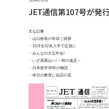
2024年1月1日
JET通信第107号が発
主な記事
・山口校長の年頭ご挨拶
・10月生52名入学で定員に
・みんなの大忘年会!
・いざ高尾山へ! ～秋の遠足～
・日本留学30年の物語
・休日の教室に会話の花