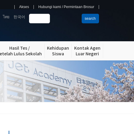
Akses
Hubungi kami / Permintaan Brosur
ไทย
한국어
search
Hasil Tes /
Kehidupan
Kontak Agen
etelah Lulus Sekolah
Siswa
Luar Negeri