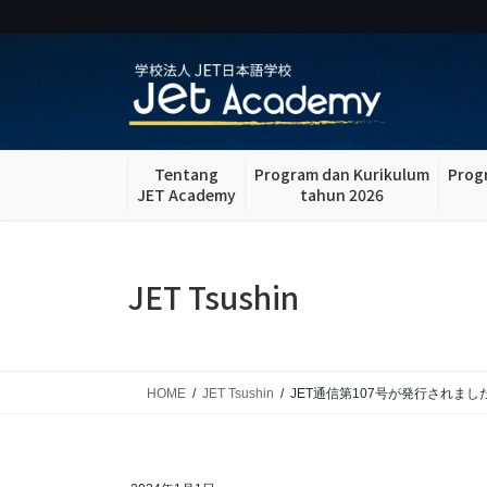
Skip
Skip
to
to
the
the
content
Navigation
Tentang
Program dan Kurikulum
Prog
JET Academy
tahun 2026
JET Tsushin
HOME
JET Tsushin
JET通信第107号が発行されました