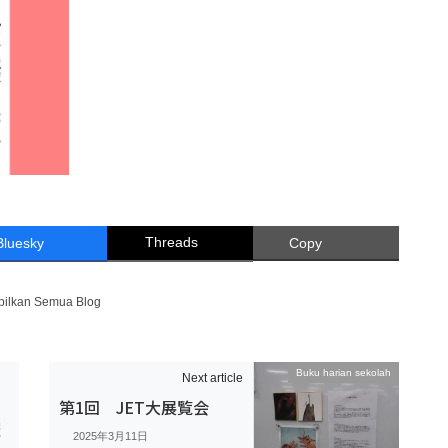
Threads
Bluesky
Copy
pilkan Semua Blog
Buku harian sekolah
Next article
第1回 JET大展覧会
催
2025年3月11日