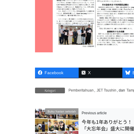
Facebook
X
Kategori
Pemberitahuan
,
JET Tsushin
, dan
Tam
Buku harian sekolah
Previous article
今年も1年ありがとう！
「大忘年会」盛大に開