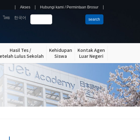
Akses
Hubungi kami / Permintaan Brosur
ไทย
한국어
search
Hasil Tes /
Kehidupan
Kontak Agen
etelah Lulus Sekolah
Siswa
Luar Negeri