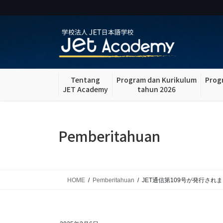
Skip
Skip
to
to
the
the
content
Navigation
Tentang
Program dan Kurikulum
Prog
JET Academy
tahun 2026
Pemberitahuan
HOME
Pemberitahuan
JET通信第109号が発行され