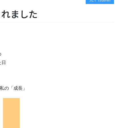
JET Tsushin
されました
め
た日
の私の「成長」