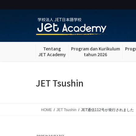
Skip
Skip
to
to
the
the
content
Navigation
Tentang
Program dan Kurikulum
Prog
JET Academy
tahun 2026
JET Tsushin
HOME
JET Tsushin
JET通信112号が発行されました