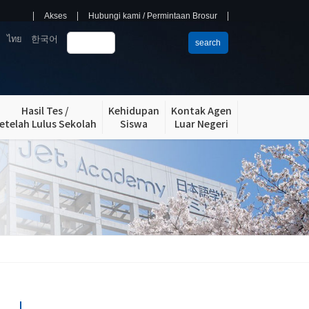
Akses
Hubungi kami / Permintaan Brosur
ไทย
한국어
search
Hasil Tes /
Kehidupan
Kontak Agen
etelah Lulus Sekolah
Siswa
Luar Negeri