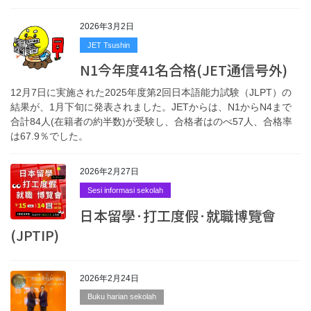
2026年3月2日
JET Tsushin
N1今年度41名合格(JET通信号外)
12月7日に実施された2025年度第2回日本語能力試験（JLPT）の
結果が、1月下旬に発表されました。JETからは、N1からN4まで
合計84人(在籍者の約半数)が受験し、合格者はのべ57人、合格率
は67.9％でした。
2026年2月27日
Sesi informasi sekolah
日本留學·打工度假·就職博覽會
(JPTIP)
2026年2月24日
Buku harian sekolah