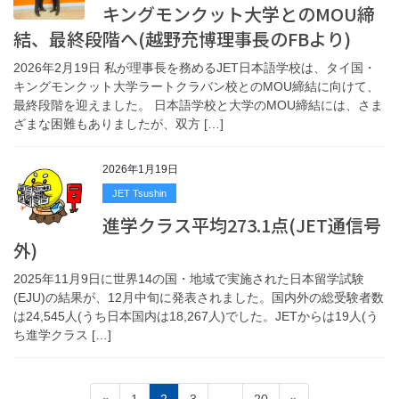
キングモンクット大学とのMOU締
結、最終段階へ(越野充博理事長のFBより)
2026年2月19日 私が理事長を務めるJET日本語学校は、タイ国・
キングモンクット大学ラートクラバン校とのMOU締結に向けて、
最終段階を迎えました。 日本語学校と大学のMOU締結には、さま
ざまな困難もありましたが、双方 […]
2026年1月19日
JET Tsushin
進学クラス平均273.1点(JET通信号
外)
2025年11月9日に世界14の国・地域で実施された日本留学試験
(EJU)の結果が、12月中旬に発表されました。国内外の総受験者数
は24,545人(うち日本国内は18,267人)でした。JETからは19人(う
ち進学クラス […]
Paginasi
Page
Page
Page
Page