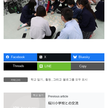
Facebook
X
Bluesky
Threads
LINE
Copy
카테고리
학교 일기
,
활동
, 그리고
블로그를 모두 표시
학교 일기
Previous article
桜川小学校との交流