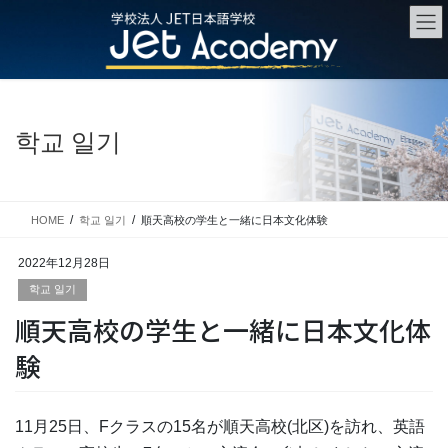
Skip
Skip
to
to
the
the
content
Navigation
학교 일기
HOME
학교 일기
順天高校の学生と一緒に日本文化体験
2022年12月28日
학교 일기
順天高校の学生と一緒に日本文化体
験
11月25日、Fクラスの15名が順天高校(北区)を訪れ、英語