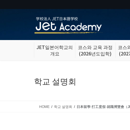
Skip
Skip
to
to
the
the
content
Navigation
JET일본어학교의
코스와 교육 과정
코스와
개요
(2026년도입학)
(20
학교 설명회
HOME
학교 설명회
日本留學·打工度假·就職博覽會（JP