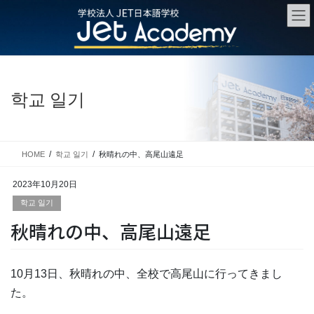
Skip
Skip
to
to
the
the
content
Navigation
학교 일기
HOME
학교 일기
秋晴れの中、高尾山遠足
2023年10月20日
학교 일기
秋晴れの中、高尾山遠足
10月13日、秋晴れの中、全校で高尾山に行ってきまし
た。