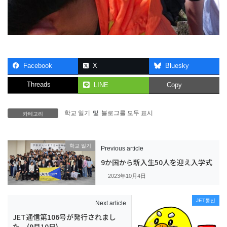
Facebook
X
Bluesky
Threads
LINE
Copy
카테고리
학교 일기
및
블로그를 모두 표시
학교 일기
Previous article
9か国から新入生50人を迎え入学式
2023年10月4日
JET통신
Next article
JET通信第106号が発行されまし
た。(9月10日)