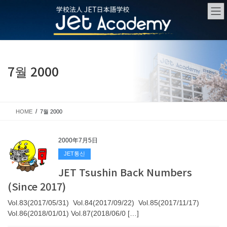
Skip
Skip
to
to
the
the
content
Navigation
7월 2000
HOME
7월 2000
2000年7月5日
JET통신
JET Tsushin Back Numbers
(Since 2017)
Vol.83(2017/05/31) Vol.84(2017/09/22) Vol.85(2017/11/17)
Vol.86(2018/01/01) Vol.87(2018/06/0 […]