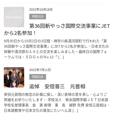
2022年10月18日
學園日誌
第36回新やっさ国際交流事業にJET
から2名参加！
9月30日から10月2日の3日間、神奈川県湯河原町で行われた「第
36回新やっさ国際交流事業」にJETから2名が参加し、日本文化の
体験や湯河原の人々との交流を楽しみました。最終日の国際フォ
ーラムでは、ＳＤＧｓのＮo.12「 […]
2022年7月11日
學園日誌
追悼 安倍晋三 元首相
安倍元首相の無念の訃報に接し、深い哀悼の意を表し、心よりご
冥福をお祈りいたします。 学校法人 柴永国際学園ＪＥＴ日本語
学校名誉理事長 金 美 齢理 事 長 越野 充博 安倍元首相は、
日本語教育や日本文化の普及にたいへん深 […]