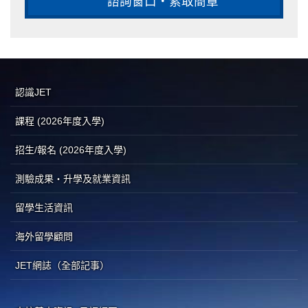
諮詢窗口・索取簡章
認識JET
課程 (2026年度入學)
招生/報名 (2026年度入學)
測驗成果・升學及就業資訊
留學生活資訊
海外留學顧問
JET網誌（全部記事）