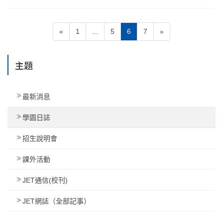
文
Page
Page
Page
Page
«
1
...
5
6
7
»
章
分
主題
頁
最新消息
學園日誌
招生說明會
課外活動
JET通信(校刊)
JET網誌（全部記事）