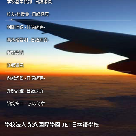
本校基本資訊 -日語網頁-
校友/後援會 -日語網頁-
相關連結 -日語網頁-
隱私權聲明 -日語網頁-
網站導覽
交通資訊
內部評鑑 -日語網頁-
外部評鑑 -日語網頁-
諮詢窗口・索取簡章
學校法人 柴永國際學園 JET日本語學校