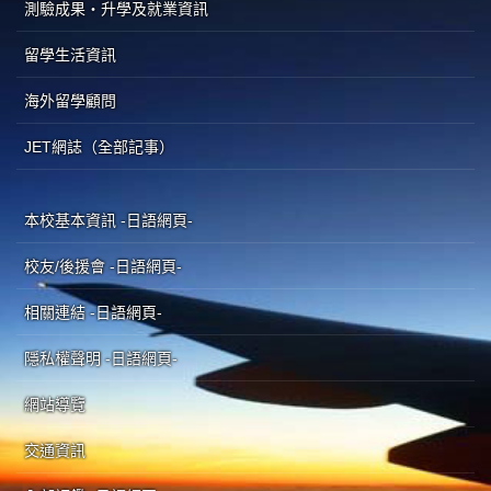
測驗成果・升學及就業資訊
留學生活資訊
海外留學顧問
JET網誌（全部記事）
本校基本資訊 -日語網頁-
校友/後援會 -日語網頁-
相關連結 -日語網頁-
隱私權聲明 -日語網頁-
網站導覽
交通資訊