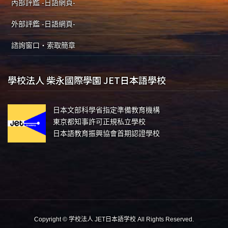
內部評鑑 -日語網頁-
外部評鑑 -日語網頁-
諮詢窗口・索取簡章
學校法人 柴永國際學園 JET日本語學校
日本文部科學省指定準備教育機構
東京都知事許可正規私立學校
日本語教育振興協會首期認證學校
Copyright © 学校法人 JET日本語学校 All Rights Reserved.