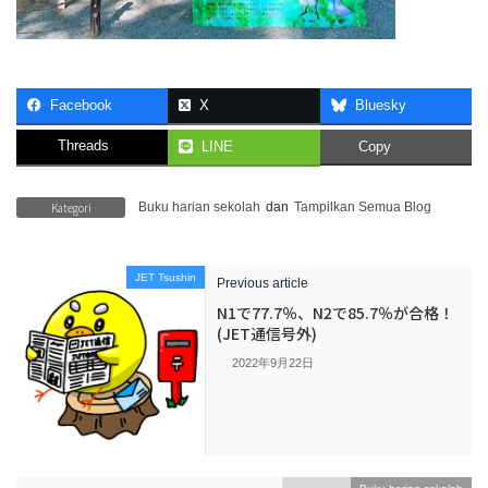
Facebook
X
Bluesky
Threads
LINE
Copy
Kategori
Buku harian sekolah
dan
Tampilkan Semua Blog
JET Tsushin
Previous article
N1で77.7％、N2で85.7％が合格！
(JET通信号外)
2022年9月22日