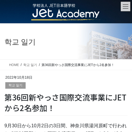
Skip
Skip
to
to
the
the
content
Navigation
학교 일기
HOME
학교 일기
第36回新やっさ国際交流事業にJETから2名参加！
2022年10月18日
학교 일기
第36回新やっさ国際交流事業にJET
から2名参加！
9月30日から10月2日の3日間、神奈川県湯河原町で行われ