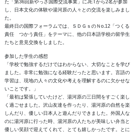
た「第36回新やっさ国際交流事業」にJETから2名が参加
し、日本文化の体験や湯河原の人々との交流を楽しみまし
た。
最終日の国際フォーラムでは、ＳＤＧｓのＮo.12「つくる
責任 つかう責任」をテーマに、他の日本語学校の留学生
たちと意見交換をしました。
参加した学生の感想
「学校で勉強するだけではわからない、大切なことを学び
ました。非常に勉強になる経験だったと思います。言語の
学習は、現地の人々の文化や考えを理解するのに欠かせな
いことです。」
「最初は緊張していたけど、湯河原の三日間をすごく楽し
く過ごせました。沢山友達を作ったり、湯河原の自然を楽
しんだり、優しい日本人と遊んだりできました。外国人な
のに湯河原に行った時、湯河原の人たちが美味しい弁当と
優しい笑顔で迎えてくれて、とても嬉しかったです。とに