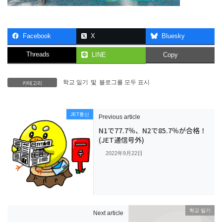
Facebook
X
Bluesky
Threads
LINE
Copy
카테고리
학교 일기
및
블로그를 모두 표시
JET통신
Previous article
N1で77.7％、N2で85.7％が合格！
(JET通信号外)
2022年9月22日
학교 일기
Next article