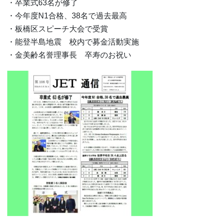
・卒業式63名が修了
・今年度N1合格、38名で過去最高
・板橋区スピーチ大会で受賞
・能登半島地震 校内で募金活動実施
・金美齢名誉理事長 卒寿のお祝い