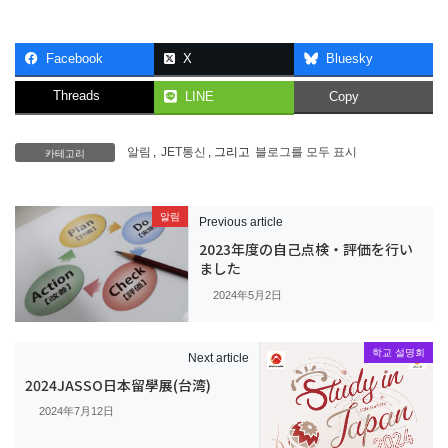
Facebook
X
Bluesky
Threads
LINE
Copy
카테고리
알림
,
JET통신
, 그리고
블로그를 모두 표시
알림
Previous article
2023年度の自己点検・評価を行い
ました
2024年5月2日
학교 설명회
Next article
2024JASSO日本留學展(台湾)
2024年7月12日