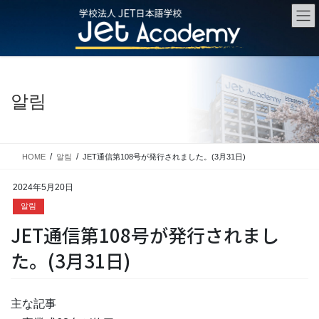
Skip
Skip
to
to
the
the
content
Navigation
알림
HOME
알림
JET通信第108号が発行されました。(3月31日)
2024年5月20日
알림
JET通信第108号が発行されまし
た。(3月31日)
主な記事