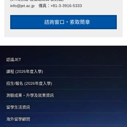
info@jet.ac.jp 傳真：+81-3-3916-5333
諮詢窗口・索取簡章
認識JET
課程 (2026年度入學)
招生/報名 (2026年度入學)
測驗成果・升學及就業資訊
留學生活資訊
海外留學顧問