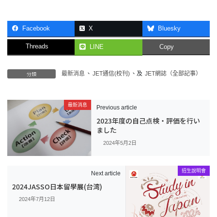
Facebook
X
Bluesky
Threads
LINE
Copy
分類
最新消息
、
JET通信(校刊)
、及
JET網誌（全部記事）
最新消息
Previous article
2023年度の自己点検・評価を行い
ました
2024年5月2日
招生說明會
Next article
2024JASSO日本留學展(台湾)
2024年7月12日