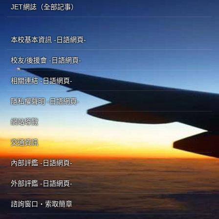
JET網誌（全部記事）
本校基本資訊 -日語網頁-
校友/後援會 -日語網頁-
相關連結 -日語網頁-
隱私權聲明 -日語網頁-
網站導覽
交通資訊
內部評鑑 -日語網頁-
外部評鑑 -日語網頁-
諮詢窗口・索取簡章