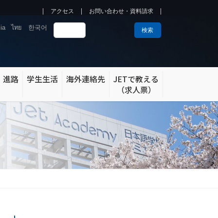
アクセス
お問い合わせ・資料請求
ia
ไทย
한국어
検索
・進路
学生生活
海外連絡先
JETで教える
（求人票）