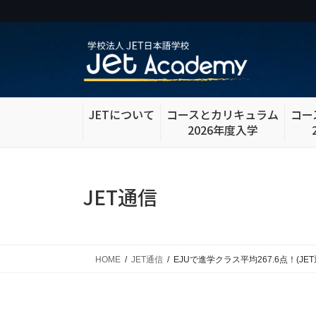
コ
ナ
ン
ビ
テ
ゲ
ン
ー
ツ
シ
に
ョ
移
ン
JETについて
コースとカリキュラム
コー
動
に
2026年度入学
移
動
JET通信
HOME
JET通信
EJUで進学クラス平均267.6点！(JE