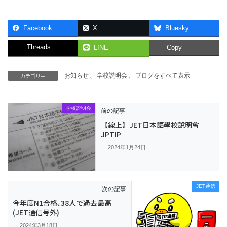
Facebook
X
Bluesky
Threads
LINE
Copy
カテゴリー
お知らせ
、
学校説明会
、
ブログをすべて表示
学校説明会
前の記事
【線上】JET日本語學校說明會
JPTIP
2024年1月24日
JET通信
次の記事
今年度N1合格､38人で過去最高
(JET通信号外)
2024年3月18日