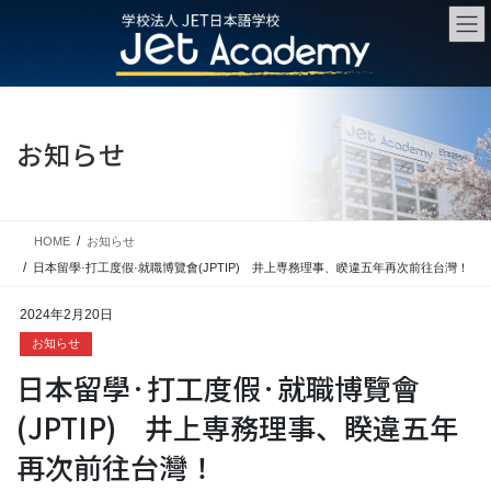
コ
ナ
ン
ビ
テ
ゲ
ン
ー
ツ
シ
に
ョ
お知らせ
移
ン
動
に
移
動
HOME
お知らせ
日本留學·打工度假·就職博覽會(JPTIP) 井上専務理事、睽違五年再次前往台灣！
2024年2月20日
お知らせ
日本留學·打工度假·就職博覽會
(JPTIP) 井上専務理事、睽違五年
再次前往台灣！