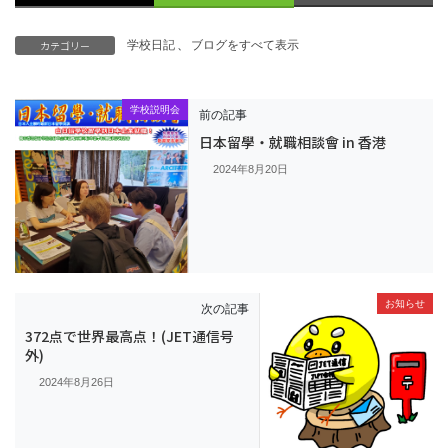
カテゴリー
学校日記
、
ブログをすべて表示
学校説明会
前の記事
日本留學・就職相談會 in 香港
2024年8月20日
お知らせ
次の記事
372点で世界最高点！(JET通信号
外)
2024年8月26日