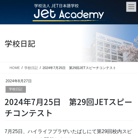
コ
ナ
ン
ビ
テ
ゲ
ン
ー
ツ
シ
に
ョ
学校日記
移
ン
動
に
移
動
HOME
学校日記
2024年7月25日 第29回JETスピーチコンテスト
2024年8月27日
学校日記
2024年7月25日 第29回JETスピー
チコンテスト
7月25日、ハイライフプラザいたばしにて第29回校内スピ