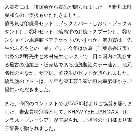
入賞者には、後援会から賞品が贈られました。滝野川上町
親和会のご支援もいただきました。
優秀賞は①読書セット（ブックカバー・しおり・ブックス
タンド）、②和セット（輪島塗のお椀・スプーン）、③サ
ンシャイン水族館ペアチケットのいずれか。努力賞は「先
生のふるさとの一品」です。今年は佐原（千葉県香取市）
出身の郷野先生と木村先生セレクトで、日本国内に現存す
る最古の油製造・販売店である油茂製油のラー油と、地元
名物のもなか、サブレ、落花生のセットが贈られました。
輪島塗のセットは、今年も漆工芸作家の垣内幸彦様からご
提供いただきました。
また、今回のコンテストではCASIO様よりご協賛を賜りま
した。審査員特別賞として、KHAW YEE LIANGさん（F
クラス・マレーシア）が表彰され、ご担当の小川様より電
子辞書が贈られました。