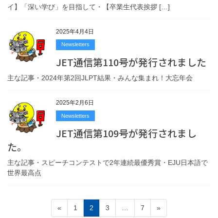
イ】「深い学び」を目指して・【卒業生代表挨拶 […]
2025年4月4日
Newsletters
JET通信第110号が発行されました
主な記事・2024年第2回JLPT結果・みんな集まれ！大忘年会
2025年2月6日
Newsletters
JET通信第109号が発行されまし
た。
主な記事・スピーチコンテストで2年連続最優秀賞・EJU日本語で
世界最高点
Posts
Page
Page
Page
Page
«
1
2
3
…
7
»