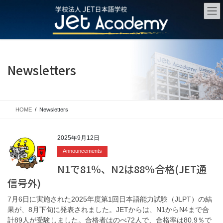
Skip
Skip
to
to
the
the
content
Navigation
Newsletters
HOME
Newsletters
2025年9月12日
Announcements
N1で81％、N2は88％合格(JET通
信号外)
7月6日に実施された2025年度第1回日本語能力試験（JLPT）の結
果が、8月下旬に発表されました。JETからは、N1からN4まで合
計89人が受験しました。合格者はのべ72人で、合格率は80.9％で