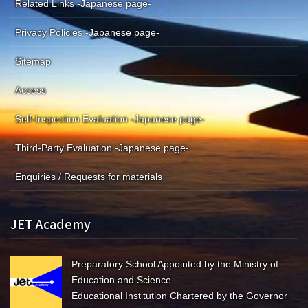
Related Links -Japanese page-
Privacy Policies -Japanese page-
Sitemap
Access
Self-Inspection Evaluation -Japanese page-
Third-Party Evaluation -Japanese page-
Enquiries / Requests for materials
JET Academy
Preparatory School Appointed by the Ministry of
Education and Science
Educational Institution Chartered by the Governor