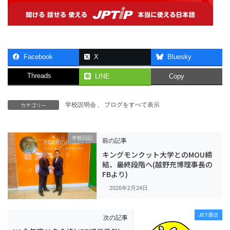
Facebook
X
Bluesky
Threads
LINE
Copy
カテゴリー
学校説明会
、
ブログをすべて表示
学校日記
前の記事
キングモンクット大学とのMOU締
結、最終段階へ(越野充博理事長の
FBより)
2026年2月24日
JET通信
次の記事