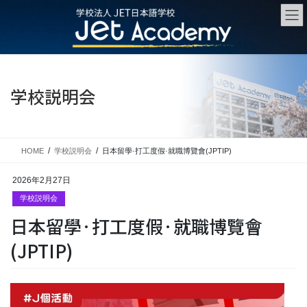
コ
ナ
ン
ビ
テ
ゲ
ン
ー
ツ
シ
に
ョ
学校説明会
移
ン
動
に
移
動
HOME
学校説明会
日本留學·打工度假·就職博覽會(JPTIP)
2026年2月27日
学校説明会
日本留學·打工度假·就職博覽會
(JPTIP)