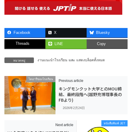
Facebook
X
Bluesky
Threads
LINE
Copy
หมวดหมู่
งานแนะนำโรงเรียน
และ
แสดงบล็อคทั้งหมด
ไดอารี่ของโรงเรียน
Previous article
キングモンクット大学とのMOU締
結、最終段階へ(越野充博理事長の
FBより)
2026年2月24日
หนังสือพิมพ์ JET
Next article