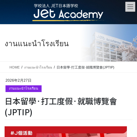
Skip
Skip
to
to
the
the
content
Navigation
งานแนะนำโรงเรียน
HOME
งานแนะนำโรงเรียน
日本留學·打工度假·就職博覽會(JPTIP)
2026年2月27日
งานแนะนำโรงเรียน
日本留學·打工度假·就職博覽會
(JPTIP)