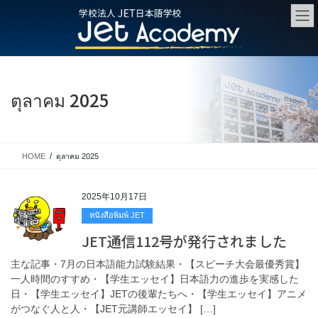
Skip
Skip
to
to
the
the
content
Navigation
ตุลาคม 2025
HOME
ตุลาคม 2025
2025年10月17日
หนังสือพิมพ์ JET
JET通信112号が発行されました
主な記事・7月の日本語能力試験結果・【スピーチ大会最優秀賞】
一人時間のすすめ・【学生エッセイ】日本語力の進歩を実感した
日・【学生エッセイ】JETの後輩たちへ・【学生エッセイ】アニメ
がつなぐ人と人・【JET元講師エッセイ】 […]