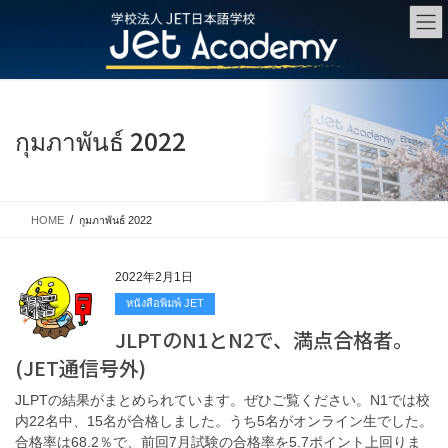
Skip
Skip
to
to
the
the
content
Navigation
กุมภาพันธ์ 2022
HOME
กุมภาพันธ์ 2022
2022年2月1日
หนังสือพิมพ์ JET
JLPTのN1とN2で、満点合格者。
(JET通信号外)
JLPTの結果がまとめられています。ぜひご覧ください。N1では校
内22名中、15名が合格しました。うち5名がオンライン生でした。
合格率は68.2％で、前回7月試験の合格率を5.7ポイント上回りま