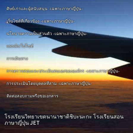
ศิษย์เก่าและผู้สนับสนุน -เฉพาะภาษาญี่ปุ่น-
เว็บไซต์ที่เกี่ยวข้อง -เฉพาะภาษาญี่ปุ่น-
นโยบายความเป็นส่วนตัว -เฉพาะภาษาญี่ปุ่น-
แผนผังเว็บไซต์
การเดินทาง
การตรวจสอบและประเมินตนเองขององค์กร -เฉพาะภาษาญี่ปุ่น-
การประเมินโดยบุคคลที่สาม -เฉพาะภาษาญี่ปุ่น-
ติดต่อสอบถามหรือขอเอกสาร
โรงเรียนวิทยาเขตนานาชาติชิบะนะกะ โรงเรียนสอน
ภาษาญี่ปุ่น JET