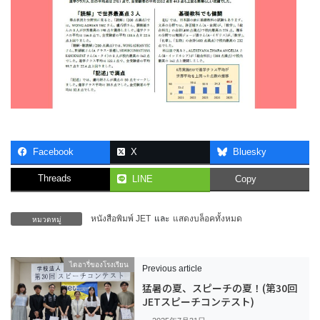
Facebook
X
Bluesky
Threads
LINE
Copy
หมวดหมู่
หนังสือพิมพ์ JET
และ
แสดงบล็อคทั้งหมด
ไดอารี่ของโรงเรียน
Previous article
猛暑の夏、スピーチの夏！(第30回
JETスピーチコンテスト)