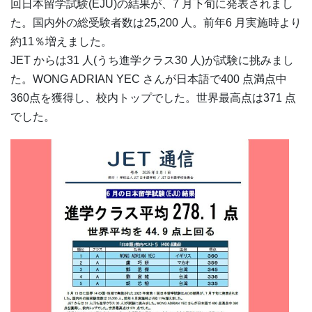
回日本留学試験(EJU)の結果が、7 月下旬に発表されまし
た。国内外の総受験者数は25,200 人。前年6 月実施時より
約11％増えました。
JET からは31 人(うち進学クラス30 人)が試験に挑みまし
た。WONG ADRIAN YEC さんが日本語で400 点満点中
360点を獲得し、校内トップでした。世界最高点は371 点
でした。