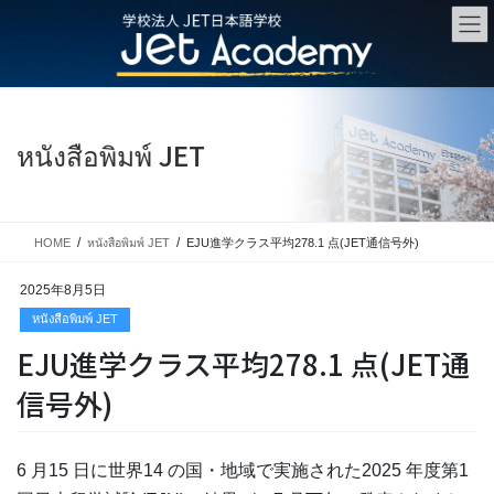
Skip
Skip
to
to
the
the
content
Navigation
หนังสือพิมพ์ JET
HOME
หนังสือพิมพ์ JET
EJU進学クラス平均278.1 点(JET通信号外)
2025年8月5日
หนังสือพิมพ์ JET
EJU進学クラス平均278.1 点(JET通
信号外)
6 月15 日に世界14 の国・地域で実施された2025 年度第1